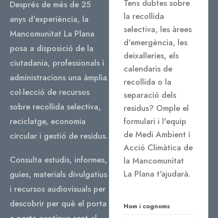
Tens dubtes sobre
Després de més de 25
la recollida
anys d'experiència, la
selectiva, les àrees
Mancomunitat La Plana
d'emergència, les
posa a disposició de la
deixalleries, els
ciutadania, professionals i
calendaris de
administracions una àmplia
recollida o la
col·lecció de recursos
separació dels
sobre recollida selectiva,
residus? Omple el
reciclatge, economia
formulari i l'equip
de Medi Ambient i
circular i gestió de residus.
Acció Climàtica de
Consulta estudis, informes,
la Mancomunitat
La Plana t'ajudarà.
guies, materials divulgatius
i recursos audiovisuals per
descobrir per què el porta
Nom i cognoms
a porta continua sent el