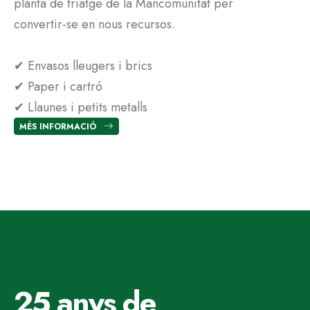
planta de triatge de la Mancomunitat per
Co
convertir-se en nous recursos.
si
✔ Envasos lleugers i brics
✔ 
✔ Paper i cartró
✔ 
✔ Llaunes i petits metalls
✔ 
MÉS INFORMACIÓ
M
25 anys de