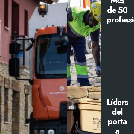
Més
de 50
professi
Líders
del
porta
a