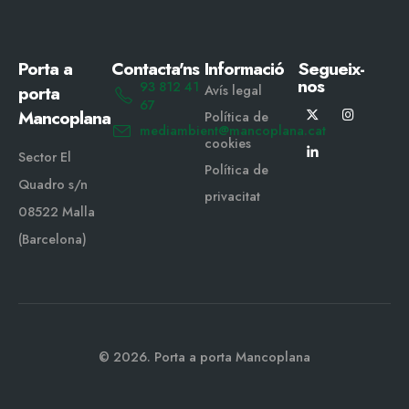
Porta a
Contacta'ns
Informació
Segueix-
nos
93 812 41
porta
Avís legal
67
Mancoplana
Política de
mediambient@mancoplana.cat
cookies
Sector El
Política de
Quadro s/n
privacitat
08522 Malla
(Barcelona)
© 2026. Porta a porta Mancoplana